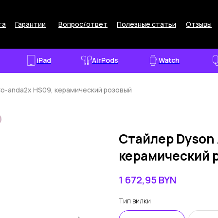
та
Гарантии
Вопрос/ответ
Полезные статьи
Отзывы
iPad
AirPods
Watch
Co-anda2x HS09, керамический розовый
Стайлер Dyson 
керамический 
1 672,95
BYN
Тип вилки