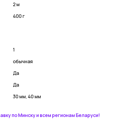
2 м
400 г
1
обычная
Да
Да
30 мм, 40 мм
вку по Минску и всем регионам Беларуси!