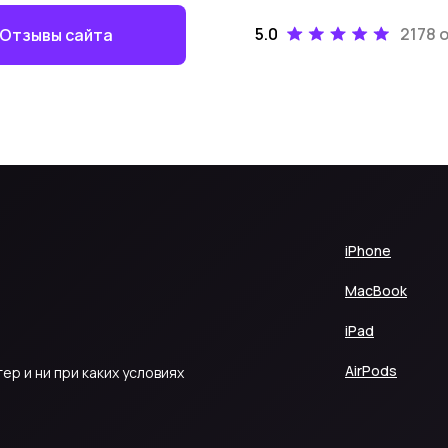
5.0
2178 
Отзывы сайта
iPhone
MacBook
iPad
AirPods
р и ни при каких условиях