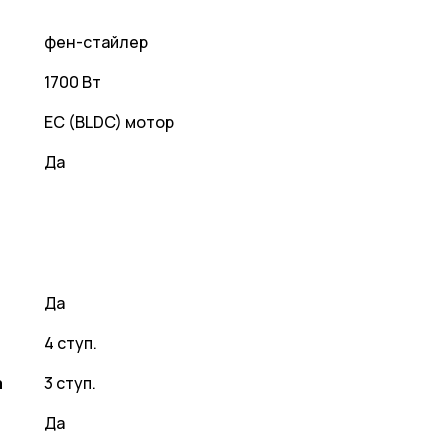
фен-стайлер
1700 Вт
EC (BLDC) мотор
Да
Да
4 ступ.
а
3 ступ.
Да