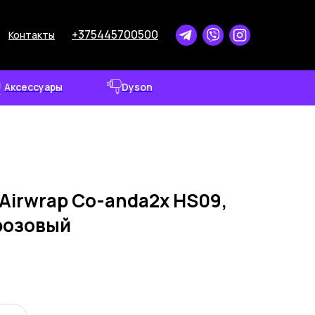
+375445700500
Контакты
Аксессуары
Dyson
Airwrap Co-anda2x HS09,
розовый