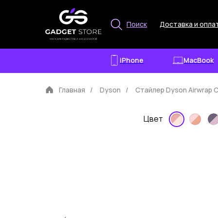
Поиск
Доставка и опла
iPhone
MacBook
Главная
/
Dyson
/
Стайлер Dyson Airwrap 
Цвет